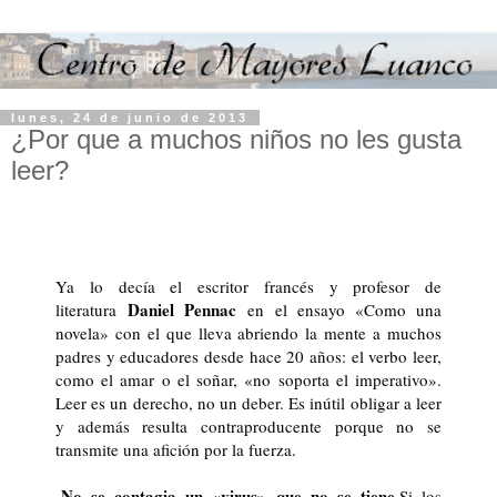
lunes, 24 de junio de 2013
¿Por que a muchos niños no les gusta
leer?
Ya lo decía el escritor francés y profesor de
Daniel Pennac
literatura
en el ensayo «Como una
novela» con el que lleva abriendo la mente a muchos
padres y educadores desde hace 20 años: el verbo leer,
como el amar o el soñar, «no soporta el imperativo».
Leer es un derecho, no un deber. Es inútil obligar a leer
y además resulta contraproducente porque no se
transmite una afición por la fuerza.
No se contagia un «virus» que no se tiene
-
.
Si los