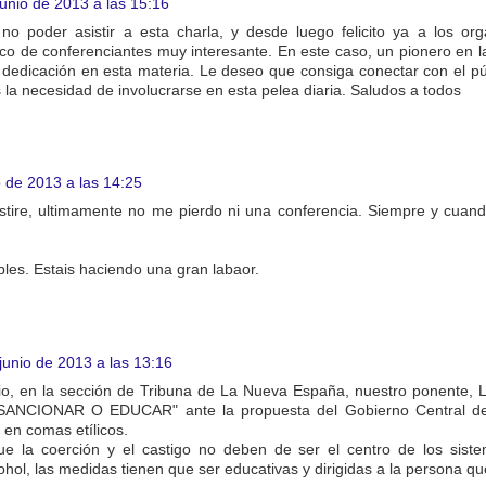
junio de 2013 a las 15:16
o poder asistir a esta charla, y desde luego felicito ya a los or
co de conferenciantes muy interesante. En este caso, un pionero en la
edicación en esta materia. Le deseo que consiga conectar con el púb
 la necesidad de involucrarse en esta pelea diaria. Saludos a todos
o de 2013 a las 14:25
stire, ultimamente no me pierdo ni una conferencia. Siempre y cuand
les. Estais haciendo una gran labaor.
junio de 2013 a las 13:16
io, en la sección de Tribuna de La Nueva España, nuestro ponente, L
o "SANCIONAR O EDUCAR" ante la propuesta del Gobierno Central de
 en comas etílicos.
ue la coerción y el castigo no deben de ser el centro de los sist
cohol, las medidas tienen que ser educativas y dirigidas a la persona qu