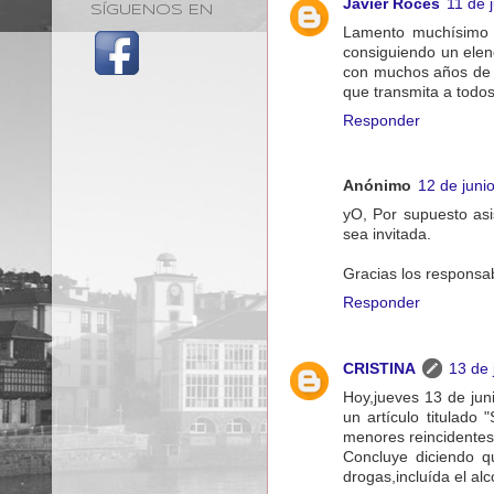
Javier Roces
11 de 
SÍGUENOS EN
Lamento muchísimo n
consiguiendo un elen
con muchos años de d
que transmita a todos
Responder
Anónimo
12 de juni
yO, Por supuesto asi
sea invitada.
Gracias los responsab
Responder
CRISTINA
13 de 
Hoy,jueves 13 de jun
un artículo titulad
menores reincidentes
Concluye diciendo q
drogas,incluída el al