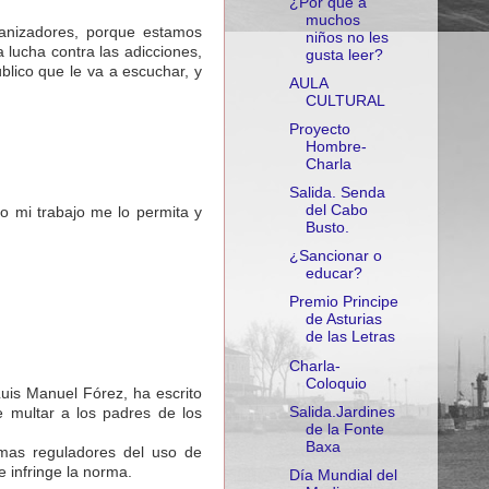
¿Por que a
muchos
ganizadores, porque estamos
niños no les
 lucha contra las adicciones,
gusta leer?
lico que le va a escuchar, y
AULA
CULTURAL
Proyecto
Hombre-
Charla
Salida. Senda
del Cabo
o mi trabajo me lo permita y
Busto.
¿Sancionar o
educar?
Premio Principe
de Asturias
de las Letras
Charla-
Coloquio
uis Manuel Fórez, ha escrito
Salida.Jardines
 multar a los padres de los
de la Fonte
Baxa
emas reguladores del uso de
e infringe la norma.
Día Mundial del