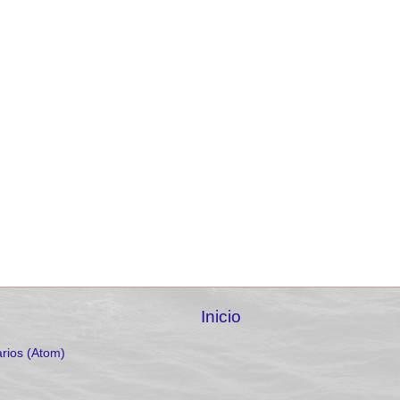
Inicio
rios (Atom)