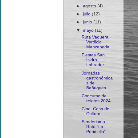
►
agosto
(4)
►
julio
(12)
►
junio
(11)
▼
mayo
(11)
Ruta Vaquera
Verdicio
Manzaneda
Fiestas San
Isidro
Labrador
Jornadas
gastronómica
s de
Bañugues
Concurso de
relatos 2024
Cine. Casa de
Cultura
Senderismo.
Ruta “La
Peridiella”