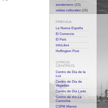
senderismo
(23)
visitas culturales
(26)
PRENSA
La Nueva España
El Comercio
El País
InfoLibre
Huffington Post
OTROS
CENTROS
Centro de Día de la
Luz
Centro de Día de
Vegadeo
Centro de Día Lada
Centro de día La
Camocha
CSPM Mieres