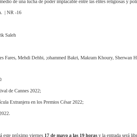
edio de una lucha de poder implacable entre las élites religiosas y polít
n. | NR -16
rik Saleh
es Fares, Mehdi Dehbi, ;ohammed Bakri, Makram Khoury, Sherwan Ha
:
tival de Cannes 2022;
cula Extranjera en los Premios César 2022;
 2022.
á este
próximo viernes
17 de mayo a las 19 horas
y la entrada será lib