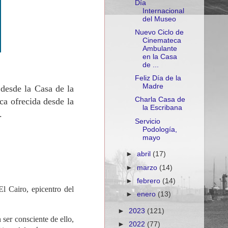
Día
Internacional
del Museo
Nuevo Ciclo de
Cinemateca
Ambulante
en la Casa
de ...
Feliz Día de la
Madre
 desde la Casa de la
Charla Casa de
a ofrecida desde la
la Escribana
.
Servicio
Podología,
mayo
►
abril
(17)
►
marzo
(14)
►
febrero
(14)
El Cairo, epicentro del
►
enero
(13)
►
2023
(121)
 ser consciente de ello,
►
2022
(77)