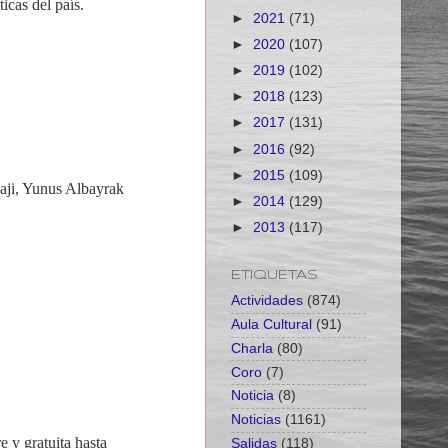
icas del país.
►
2021
(71)
►
2020
(107)
►
2019
(102)
►
2018
(123)
►
2017
(131)
►
2016
(92)
►
2015
(109)
ji, Yunus Albayrak
►
2014
(129)
►
2013
(117)
ETIQUETAS
Actividades
(874)
Aula Cultural
(91)
Charla
(80)
Coro
(7)
Noticia
(8)
Noticias
(1161)
re y gratuita hasta
Salidas
(118)