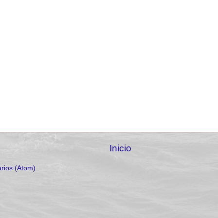
Inicio
rios (Atom)