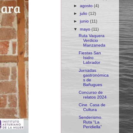
►
agosto
(4)
►
julio
(12)
►
junio
(11)
▼
mayo
(11)
Ruta Vaquera
Verdicio
Manzaneda
Fiestas San
Isidro
Labrador
Jornadas
gastronómica
s de
Bañugues
Concurso de
relatos 2024
Cine. Casa de
Cultura
Senderismo.
Ruta “La
Peridiella”