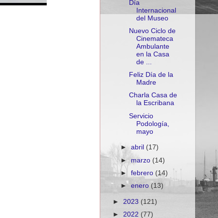
Día
Internacional
del Museo
Nuevo Ciclo de
Cinemateca
Ambulante
en la Casa
de ...
Feliz Día de la
Madre
Charla Casa de
la Escribana
Servicio
Podología,
mayo
►
abril
(17)
►
marzo
(14)
►
febrero
(14)
►
enero
(13)
►
2023
(121)
►
2022
(77)