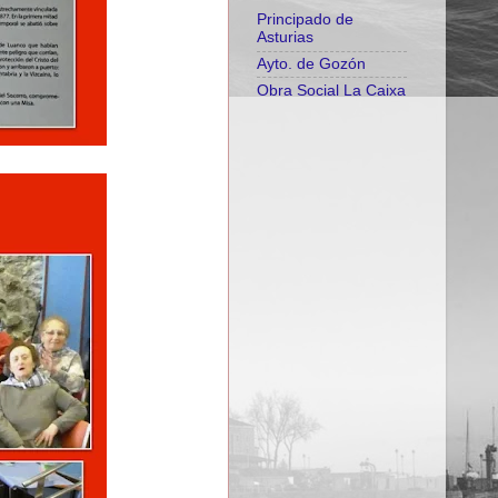
Principado de
Asturias
Ayto. de Gozón
Obra Social La Caixa