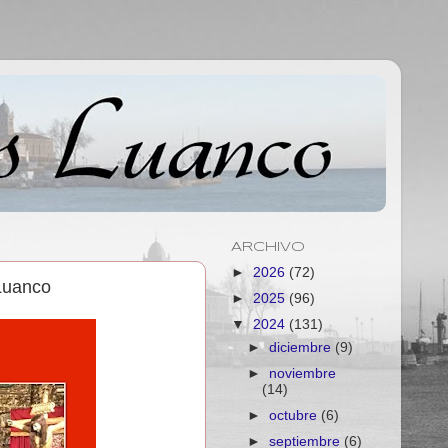
ARCHIVO
►
2026
(72)
 Luanco
►
2025
(96)
▼
2024
(131)
►
diciembre
(9)
►
noviembre
(14)
►
octubre
(6)
►
septiembre
(6)