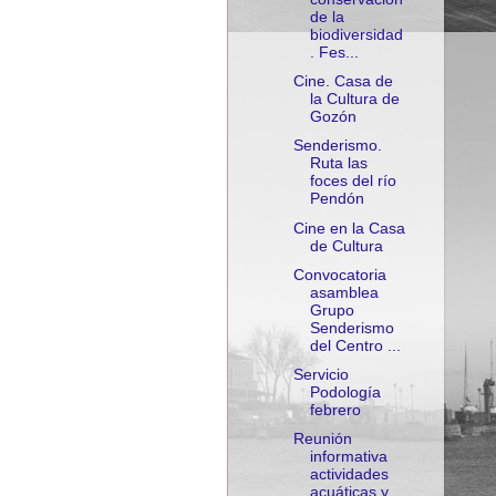
de la
biodiversidad
. Fes...
Cine. Casa de
la Cultura de
Gozón
Senderismo.
Ruta las
foces del río
Pendón
Cine en la Casa
de Cultura
Convocatoria
asamblea
Grupo
Senderismo
del Centro ...
Servicio
Podología
febrero
Reunión
informativa
actividades
acuáticas y