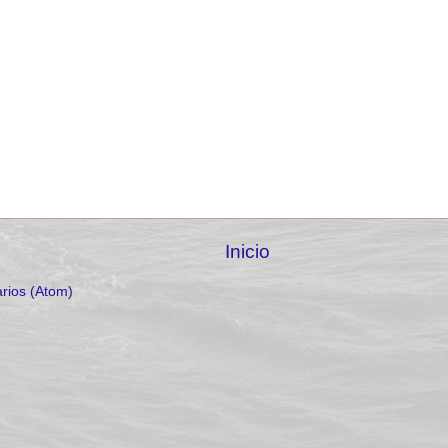
Inicio
rios (Atom)