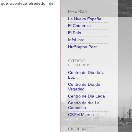
 que acontece alrededor del
PRENSA
La Nueva España
El Comercio
El País
InfoLibre
Huffington Post
OTROS
CENTROS
Centro de Día de la
Luz
Centro de Día de
Vegadeo
Centro de Día Lada
Centro de día La
Camocha
CSPM Mieres
ENTIDADES