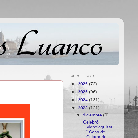
ARCHIVO
►
2026
(72)
►
2025
(96)
►
2024
(131)
▼
2023
(121)
▼
diciembre
(9)
“Celebró
Monologuista
” Casa de
Cultura de