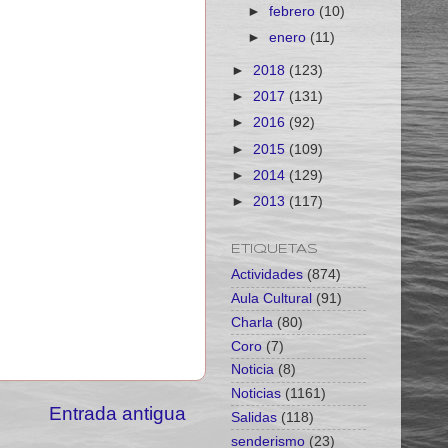
►
febrero
(10)
►
enero
(11)
►
2018
(123)
►
2017
(131)
►
2016
(92)
►
2015
(109)
►
2014
(129)
►
2013
(117)
ETIQUETAS
Actividades
(874)
Aula Cultural
(91)
Charla
(80)
Coro
(7)
Noticia
(8)
Noticias
(1161)
Entrada antigua
Salidas
(118)
senderismo
(23)