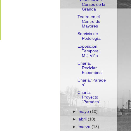
Cursos de la
Granda
Teatro en el
Centro de
Mayores
Servicio de
Podología
Exposición
Temporal
M.J.Viña
Charla.
Reciclar.
Ecoembes
Charla."Parade
s"
Charla.
Proyecto
"Parades"
►
mayo
(10)
►
abril
(10)
►
marzo
(13)