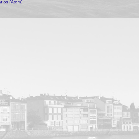
rios (Atom)