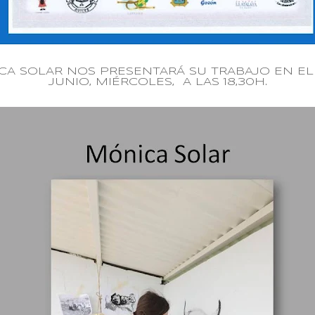
CA SOLAR NOS PRESENTARÁ SU TRABAJO EN EL
JUNIO, MIÉRCOLES, A LAS 18,30H.