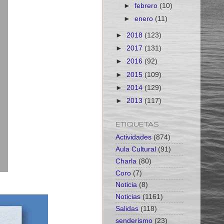
►
febrero
(10)
►
enero
(11)
►
2018
(123)
►
2017
(131)
►
2016
(92)
►
2015
(109)
►
2014
(129)
►
2013
(117)
ETIQUETAS
Actividades
(874)
Aula Cultural
(91)
Charla
(80)
Coro
(7)
Noticia
(8)
Noticias
(1161)
Salidas
(118)
senderismo
(23)