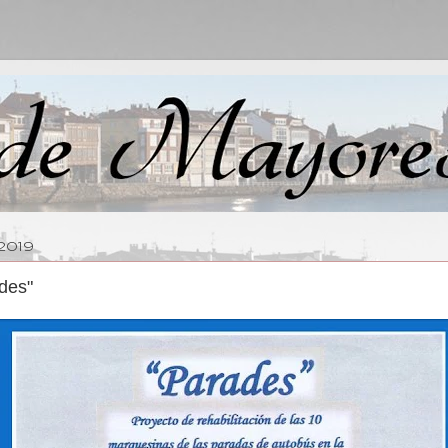
2019
des"