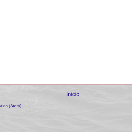
Inicio
rios (Atom)