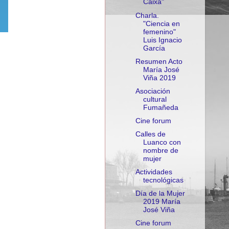
Caixa"
Charla.
"Ciencia en
femenino"
Luis Ignacio
García
Resumen Acto
María José
Viña 2019
Asociación
cultural
Fumañeda
Cine forum
Calles de
Luanco con
nombre de
mujer
Actividades
tecnológicas
Día de la Mujer
2019 María
José Viña
Cine forum