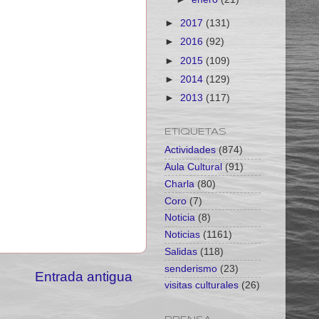
►
2017
(131)
►
2016
(92)
►
2015
(109)
►
2014
(129)
►
2013
(117)
ETIQUETAS
Actividades
(874)
Aula Cultural
(91)
Charla
(80)
Coro
(7)
Noticia
(8)
Noticias
(1161)
Salidas
(118)
senderismo
(23)
Entrada antigua
visitas culturales
(26)