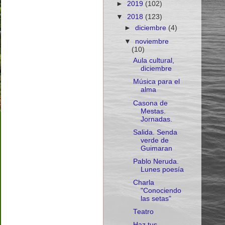
►
2019
(102)
▼
2018
(123)
►
diciembre
(4)
▼
noviembre
(10)
Aula cultural,
diciembre
Música para el
alma
Casona de
Mestas.
Jornadas.
Salida. Senda
verde de
Guimaran
Pablo Neruda.
Lunes poesía
Charla
"Conociendo
las setas"
Teatro
Haz tus