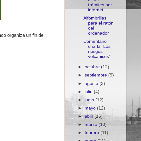
trámites por
internet
Alfombrillas
para el ratón
del
ordenador
o organiza un fin de
Comentario
charla "Los
riesgos
volcánicos"
►
octubre
(12)
►
septiembre
(9)
►
agosto
(3)
►
julio
(4)
►
junio
(12)
►
mayo
(12)
►
abril
(15)
►
marzo
(10)
►
febrero
(11)
►
enero
(21)