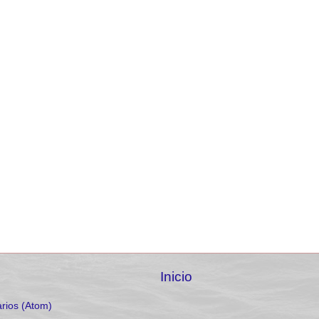
Inicio
rios (Atom)