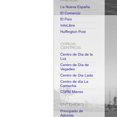
PRENSA
La Nueva España
El Comercio
El País
InfoLibre
Huffington Post
OTROS
CENTROS
Centro de Día de la
Luz
Centro de Día de
Vegadeo
Centro de Día Lada
Centro de día La
Camocha
CSPM Mieres
ENTIDADES
Principado de
Asturias