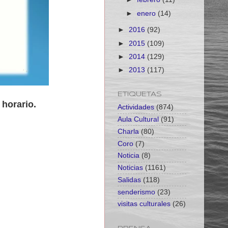
►
enero
(14)
►
2016
(92)
►
2015
(109)
►
2014
(129)
►
2013
(117)
ETIQUETAS
 horario.
Actividades
(874)
Aula Cultural
(91)
Charla
(80)
Coro
(7)
Noticia
(8)
Noticias
(1161)
Salidas
(118)
senderismo
(23)
visitas culturales
(26)