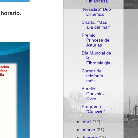
Finlandesa
"Resistiré" Dúo
 horario.
Dinámico
Charla. "Más
allá del mar"
Premio
Princesa de
Asturias
Día Mundial de
la
Fibromialgia
Cursos de
telefonía
móvil
Aurelio
González
Ovies
Programa
"Convive"
►
abril
(12)
►
marzo
(21)
►
febrero
(11)