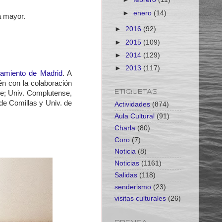
►
enero
(14)
a mayor.
►
2016
(92)
►
2015
(109)
►
2014
(129)
►
2013
(117)
amiento de Madrid
. A
én con la colaboración
ETIQUETAS
ve; Univ. Complutense,
 de Comillas y Univ. de
Actividades
(874)
Aula Cultural
(91)
Charla
(80)
Coro
(7)
Noticia
(8)
Noticias
(1161)
Salidas
(118)
senderismo
(23)
visitas culturales
(26)