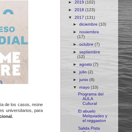
►
2019
(102)
►
2018
(123)
▼
2017
(131)
►
diciembre
(10)
►
noviembre
(17)
►
octubre
(7)
►
septiembre
(12)
►
agosto
(7)
►
julio
(2)
►
junio
(8)
▼
mayo
(10)
Programa del
AULA
Cultural
a de los casos, reúne
 universitarios, para
El abuelo
Melquiades y
cional.
el reggaeton
Salida.Pista