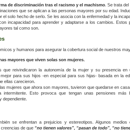
orma de discriminación tras el racismo y el machismo
. Se trata del
minaciones que se aplican a las personas mayores por su edad. Induce
r el solo hecho de serlo. Se les asocia con la enfermedad y la inca
 con incapacidad para aprender y adaptarse a los cambios. Estos 
ayores tal como son.
es
ómicos y humanos para asegurar la cobertura social de nuestros ma
nas mayores que viven solas son mujeres.
s que reivindicaron la autonomía de la mujer y su presencia en 
mejor para sus hijos -en especial para sus hijas- basada en la edu
e ellas carecieron.
as mujeres que ahora son mayores, tuvieron que quedarse en casa 
a intermitente. Esto provoca que tengan unas pensiones más 
y dependiente.
ambién se enfrentan a prejuicios y estereotipos. Algunos medio
r creencias de que
“no tienen valores”, “pasan de todo”, “no tie