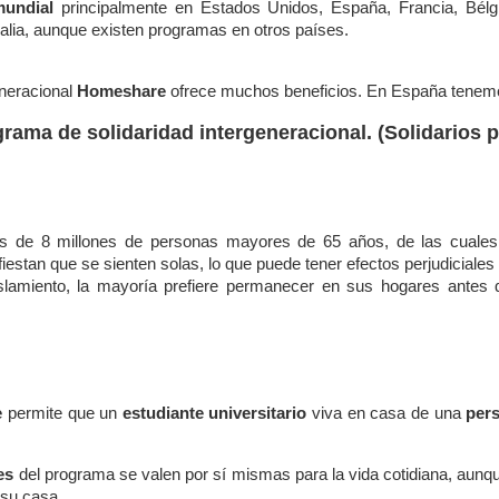
mundial
principalmente en Estados Unidos, España, Francia, Bélg
lia, aunque existen programas en otros países.
eneracional
Homeshare
ofrece muchos beneficios. En España tenemo
rama de solidaridad intergeneracional. (Solidarios pa
 de 8 millones de personas mayores de 65 años, de las cuales
estan que se sienten solas, lo que puede tener efectos perjudiciales
slamiento, la mayoría prefiere permanecer en sus hogares antes 
e
permite que un
estudiante universitario
viva en casa de una
per
es
del programa se valen por sí mismas para la vida cotidiana, aunqu
 su casa.