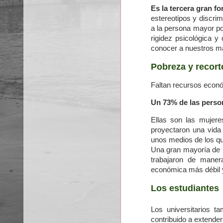
Es la tercera gran f
estereotipos y discri
a la persona mayor po
rigidez psicológica y
conocer a nuestros m
Pobreza y recort
Faltan recursos econ
Un 73% de las perso
Ellas son las mujere
proyectaron una vida 
unos medios de los qu
Una gran mayoría de l
trabajaron de maner
económica más débil 
Los estudiantes
Los universitarios t
contribuido a extende