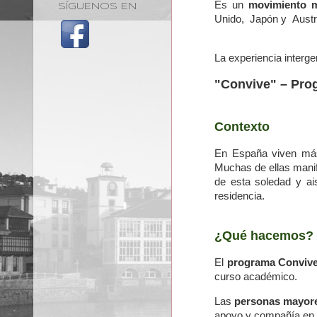
Es un
movimiento 
SÍGUENOS EN
Unido, Japón y Austra
La experiencia interg
"Convive" – Prog
Contexto
En España viven más
Muchas de ellas manifi
de esta soledad y ai
residencia.
¿Qué hacemos?
El
programa Conviv
curso académico.
Las
personas mayor
apoyo y compañía en