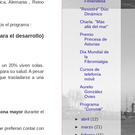
Finlandesa
ica, Alemania , Reino
"Resistiré" Dúo
Dinámico
Charla. "Más
s el programa :
allá del mar"
Premio
ra el desarrollo)
Princesa de
Asturias
Día Mundial de
la
Fibromialgia
 un 20% viven solas.
Cursos de
 para su salud. A pesar
telefonía
que trasladarse a una
móvil
Aurelio
González
Ovies
Programa
"Convive"
sona mayor
durante el
►
abril
(12)
►
marzo
(21)
e prefieran contar con
►
febrero
(11)