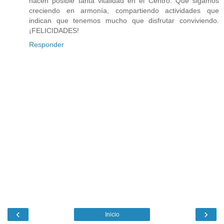
hacen posible tanta vitalidad en el Centro. Que sigamos
creciendo en armonía, compartiendo actividades que
indican que tenemos mucho que disfrutar conviviendo.
¡FELICIDADES!
Responder
‹
›
Inicio