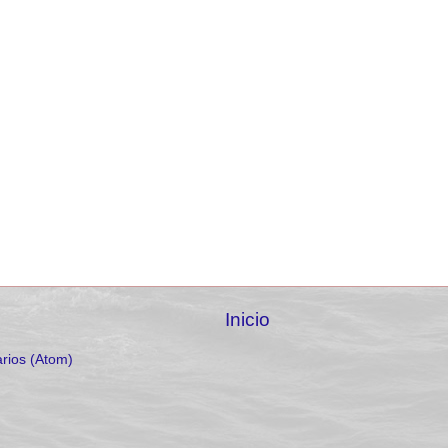
Inicio
rios (Atom)