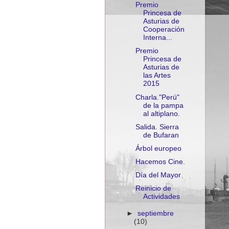
Premio
Princesa de
Asturias de
Cooperación
Interna...
Premio
Princesa de
Asturias de
las Artes
2015
Charla."Perú"
de la pampa
al altiplano.
Salida. Sierra
de Bufaran
Árbol europeo
Hacemos Cine.
Día del Mayor
Reinicio de
Actividades
►
septiembre
(10)