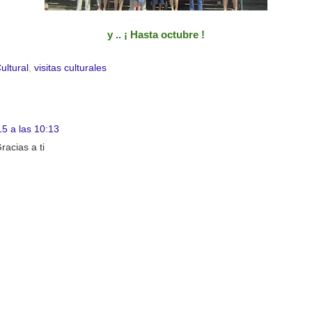
y .. ¡ Hasta octubre !
ultural
,
visitas culturales
15 a las 10:13
racias a ti