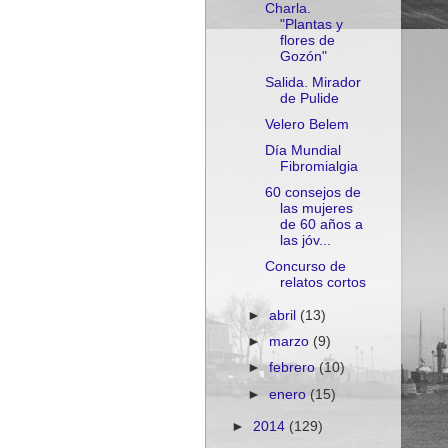
Charla.
"Plantas y
flores de
Gozón"
Salida. Mirador
de Pulide
Velero Belem
Día Mundial
Fibromialgia
60 consejos de
las mujeres
de 60 años a
las jóv...
Concurso de
relatos cortos
►
abril
(13)
►
marzo
(9)
►
febrero
(10)
►
enero
(15)
►
2014
(129)