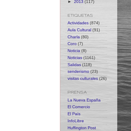
►
2013
(117)
ETIQUETAS
Actividades
(874)
Aula Cultural
(91)
Charla
(80)
Coro
(7)
Noticia
(8)
Noticias
(1161)
Salidas
(118)
senderismo
(23)
visitas culturales
(26)
PRENSA
La Nueva España
El Comercio
El País
InfoLibre
Huffington Post