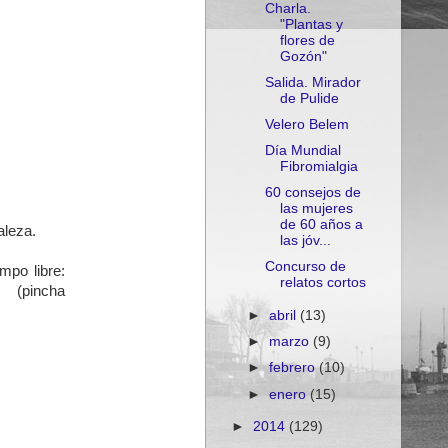
Charla.
"Plantas y
flores de
Gozón"
Salida. Mirador
de Pulide
Velero Belem
Día Mundial
Fibromialgia
60 consejos de
las mujeres
de 60 años a
aleza.
las jóv...
Concurso de
mpo libre:
relatos cortos
c. (pincha
►
abril
(13)
►
marzo
(9)
►
febrero
(10)
►
enero
(15)
►
2014
(129)