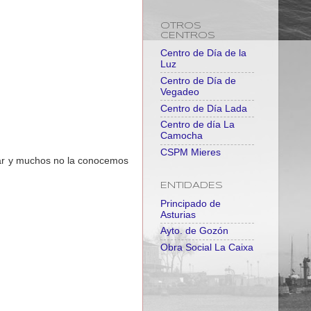
OTROS
CENTROS
Centro de Día de la
Luz
Centro de Día de
Vegadeo
Centro de Día Lada
Centro de día La
Camocha
CSPM Mieres
utar y muchos no la conocemos
ENTIDADES
Principado de
Asturias
Ayto. de Gozón
Obra Social La Caixa