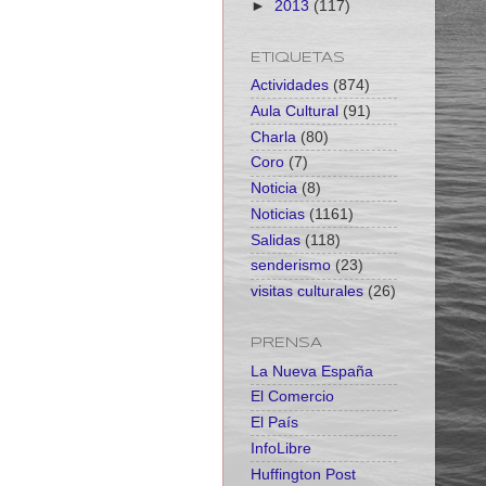
►
2013
(117)
ETIQUETAS
Actividades
(874)
Aula Cultural
(91)
Charla
(80)
Coro
(7)
Noticia
(8)
Noticias
(1161)
Salidas
(118)
senderismo
(23)
visitas culturales
(26)
PRENSA
La Nueva España
El Comercio
El País
InfoLibre
Huffington Post