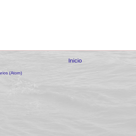
Inicio
rios (Atom)