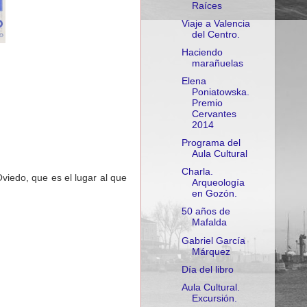
Raíces
Viaje a Valencia
del Centro.
Haciendo
marañuelas
Elena
Poniatowska.
Premio
Cervantes
2014
Programa del
Aula Cultural
Charla.
viedo, que es el lugar al que
Arqueología
en Gozón.
50 años de
Mafalda
Gabriel García
Márquez
Día del libro
Aula Cultural.
Excursión.