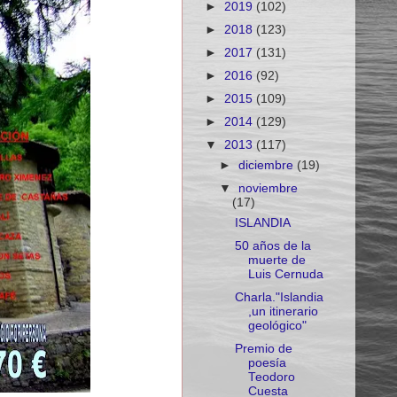
►
2019
(102)
►
2018
(123)
►
2017
(131)
►
2016
(92)
►
2015
(109)
►
2014
(129)
▼
2013
(117)
►
diciembre
(19)
▼
noviembre
(17)
ISLANDIA
50 años de la
muerte de
Luis Cernuda
Charla."Islandia
,un itinerario
geológico"
Premio de
poesía
Teodoro
Cuesta