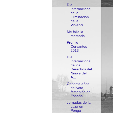
Día
Internacional
de la
Eliminación
de la
Violenci...
Me falla la
memoria
Premio
Cervantes
2013
Día
Internacional
de los
Derechos del
Niño y del
A...
Ochenta años
del voto
femenino en
España
Jornadas de la
caza en
Ponga