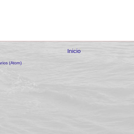
Inicio
rios (Atom)