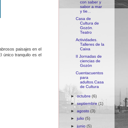
con saber y
sabor a mar
y tie...
Casa de
Cultura de
Gozón.
Teatro
Actividades.
Talleres de la
Caixa
cabrosos paisajes en el
 único tranquilo es el
II Jornadas de
ciencias de
Gozón
Cuentacuentos
para
adultos.Casa
de Cultura
►
octubre
(6)
►
septiembre
(1)
►
agosto
(3)
►
julio
(5)
►
junio
(5)