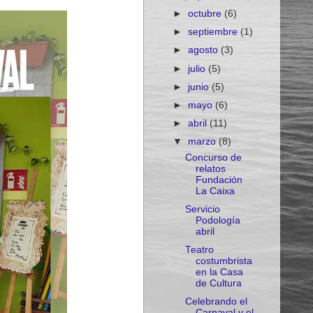
►
octubre
(6)
►
septiembre
(1)
►
agosto
(3)
►
julio
(5)
►
junio
(5)
►
mayo
(6)
►
abril
(11)
▼
marzo
(8)
Concurso de
relatos
Fundación
La Caixa
Servicio
Podología
abril
Teatro
costumbrista
en la Casa
de Cultura
Celebrando el
Carnaval y el