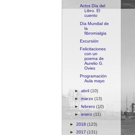
Actos Día del
Libro. El
cuento
Día Mundial de
la
fibromialgia
Excursión
Felicitaciones
con un
poema de
Aurelio G.
Ovies
Programación
Aula mayo
►
abril
(10)
►
marzo
(13)
►
febrero
(10)
►
enero
(11)
►
2018
(123)
►
2017
(131)