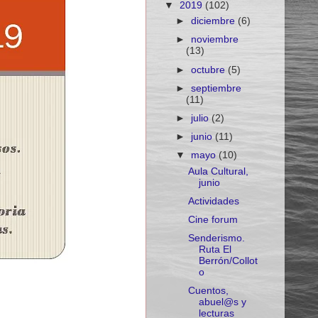
▼
2019
(102)
►
diciembre
(6)
►
noviembre
(13)
►
octubre
(5)
►
septiembre
(11)
►
julio
(2)
►
junio
(11)
▼
mayo
(10)
Aula Cultural,
junio
Actividades
Cine forum
Senderismo.
Ruta El
Berrón/Collot
o
Cuentos,
abuel@s y
lecturas