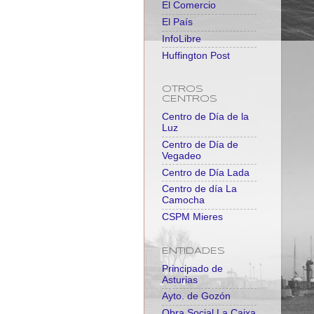
El Comercio
El País
InfoLibre
Huffington Post
OTROS
CENTROS
Centro de Día de la
Luz
Centro de Día de
Vegadeo
Centro de Día Lada
Centro de día La
Camocha
CSPM Mieres
ENTIDADES
Principado de
Asturias
Ayto. de Gozón
Obra Social La Caixa