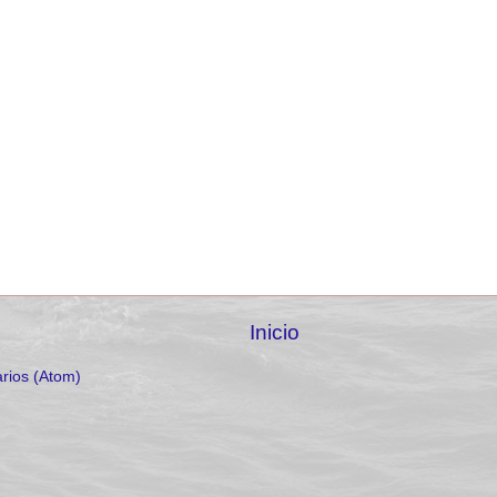
Inicio
rios (Atom)