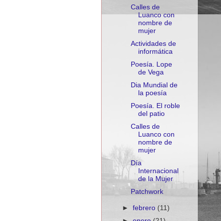
Calles de
Luanco con
nombre de
mujer
Actividades de
informática
Poesía. Lope
de Vega
Dia Mundial de
la poesía
Poesía. El roble
del patio
Calles de
Luanco con
nombre de
mujer
Día
Internacional
de la Mujer
Patchwork
►
febrero
(11)
►
enero
(21)