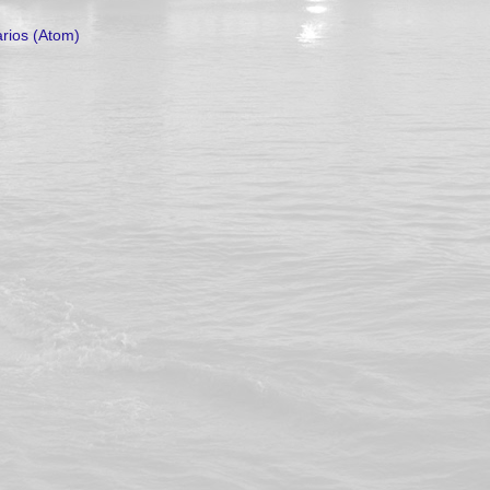
rios (Atom)