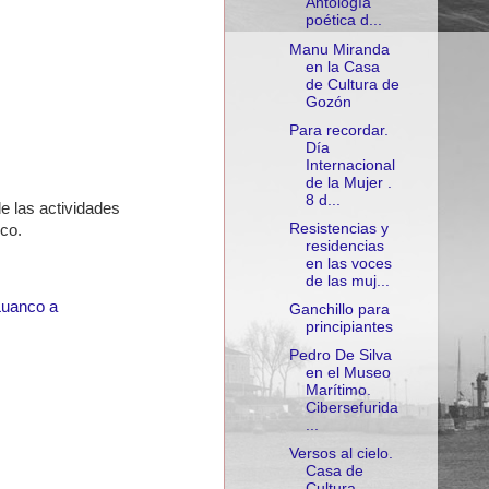
Antología
poética d...
Manu Miranda
en la Casa
de Cultura de
Gozón
Para recordar.
Día
Internacional
de la Mujer .
8 d...
e las actividades
Resistencias y
co.
residencias
en las voces
de las muj...
Luanco a
Ganchillo para
principiantes
Pedro De Silva
en el Museo
Marítimo.
Cibersefurida
...
Versos al cielo.
Casa de
Cultura.