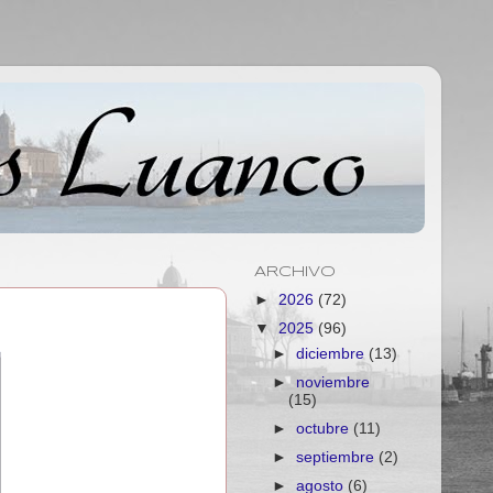
ARCHIVO
►
2026
(72)
▼
2025
(96)
►
diciembre
(13)
►
noviembre
(15)
►
octubre
(11)
►
septiembre
(2)
►
agosto
(6)