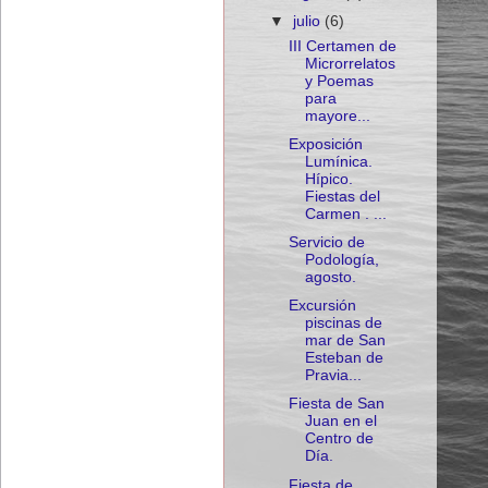
▼
julio
(6)
III Certamen de
Microrrelatos
y Poemas
para
mayore...
Exposición
Lumínica.
Hípico.
Fiestas del
Carmen . ...
Servicio de
Podología,
agosto.
Excursión
piscinas de
mar de San
Esteban de
Pravia...
Fiesta de San
Juan en el
Centro de
Día.
Fiesta de