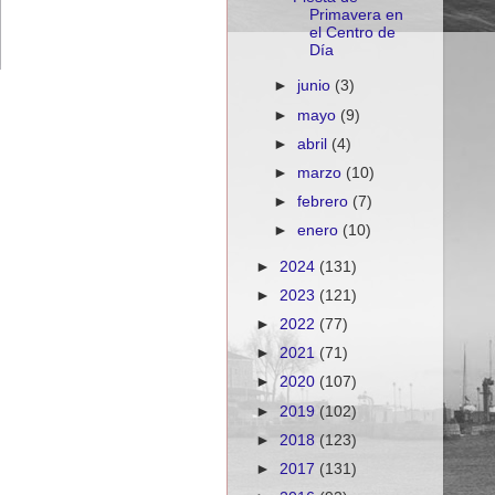
Primavera en
el Centro de
Día
►
junio
(3)
►
mayo
(9)
►
abril
(4)
►
marzo
(10)
►
febrero
(7)
►
enero
(10)
►
2024
(131)
►
2023
(121)
►
2022
(77)
►
2021
(71)
►
2020
(107)
►
2019
(102)
►
2018
(123)
►
2017
(131)