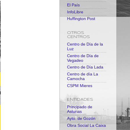
El País
InfoLibre
Huffington Post
OTROS
CENTROS
Centro de Día de la
Luz
Centro de Día de
Vegadeo
Centro de Día Lada
Centro de día La
Camocha
CSPM Mieres
ENTIDADES
Principado de
Asturias
Ayto. de Gozón
Obra Social La Caixa