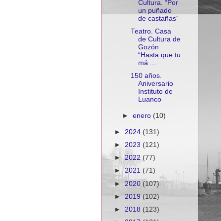
Cultura. “Por
un puñado
de castañas”
Teatro. Casa
de Cultura de
Gozón
“Hasta que tu
má ...
150 años.
Aniversario
Instituto de
Luanco
►
enero
(10)
►
2024
(131)
►
2023
(121)
►
2022
(77)
►
2021
(71)
►
2020
(107)
►
2019
(102)
►
2018
(123)