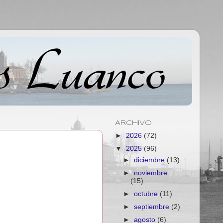
ARCHIVO
►
2026
(72)
▼
2025
(96)
►
diciembre
(13)
►
noviembre
(15)
►
octubre
(11)
►
septiembre
(2)
►
agosto
(6)