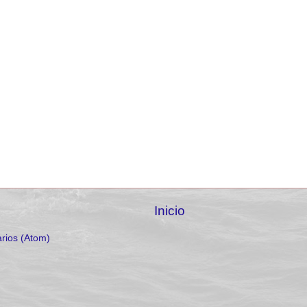
Inicio
rios (Atom)