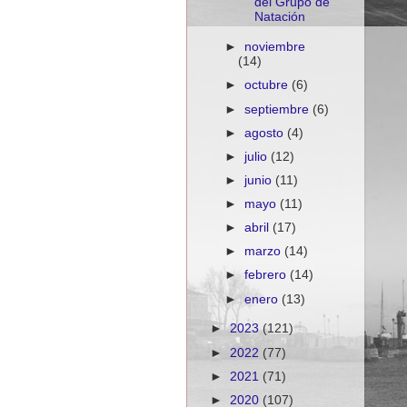
del Grupo de
Natación
►
noviembre
(14)
►
octubre
(6)
►
septiembre
(6)
►
agosto
(4)
►
julio
(12)
►
junio
(11)
►
mayo
(11)
►
abril
(17)
►
marzo
(14)
►
febrero
(14)
►
enero
(13)
►
2023
(121)
►
2022
(77)
►
2021
(71)
►
2020
(107)