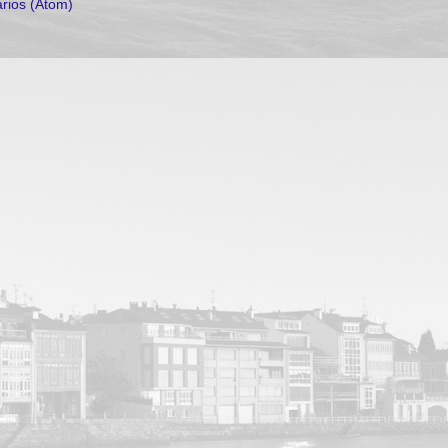
rios (Atom)