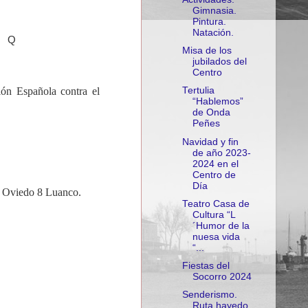
Gimnasia.
Pintura.
Natación.
Q
Misa de los
jubilados del
Centro
ón Española contra el
Tertulia
“Hablemos”
de Onda
Peñes
Navidad y fin
de año 2023-
2024 en el
Centro de
Día
e Oviedo 8 Luanco.
Teatro Casa de
Cultura “L
´Humor de la
nuesa vida
“...
Fiestas del
Socorro 2024
Senderismo.
Ruta hayedo