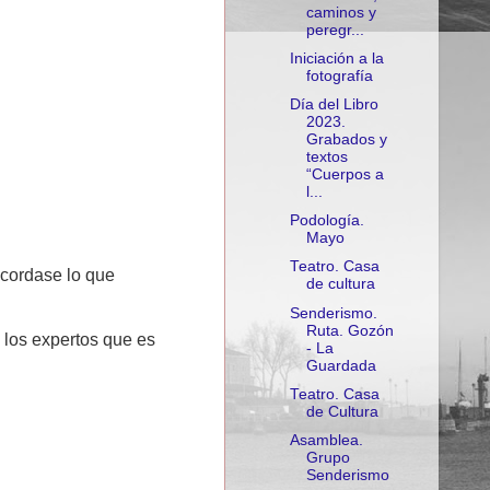
caminos y
peregr...
Iniciación a la
fotografía
Día del Libro
2023.
Grabados y
textos
“Cuerpos a
l...
Podología.
Mayo
Teatro. Casa
cordase lo que
de cultura
Senderismo.
Ruta. Gozón
 los expertos que es
- La
Guardada
Teatro. Casa
de Cultura
Asamblea.
Grupo
Senderismo