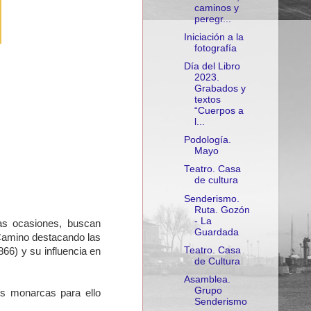
caminos y
peregr...
Iniciación a la
fotografía
Día del Libro
2023.
Grabados y
textos
“Cuerpos a
l...
Podología.
Mayo
Teatro. Casa
de cultura
Senderismo.
Ruta. Gozón
- La
das ocasiones, buscan
Guardada
 Camino destacando las
Teatro. Casa
66) y su influencia en
de Cultura
Asamblea.
Grupo
es monarcas para ello
Senderismo