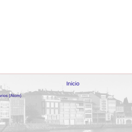
Inicio
rios (Atom)