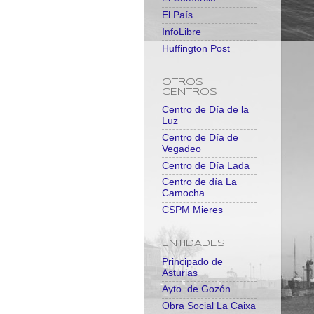
El País
InfoLibre
Huffington Post
OTROS
CENTROS
Centro de Día de la
Luz
Centro de Día de
Vegadeo
Centro de Día Lada
Centro de día La
Camocha
CSPM Mieres
ENTIDADES
Principado de
Asturias
Ayto. de Gozón
Obra Social La Caixa