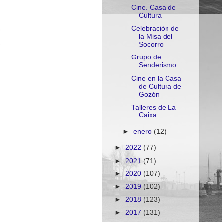
Cine. Casa de
Cultura
Celebración de
la Misa del
Socorro
Grupo de
Senderismo
Cine en la Casa
de Cultura de
Gozón
Talleres de La
Caixa
►
enero
(12)
►
2022
(77)
►
2021
(71)
►
2020
(107)
►
2019
(102)
►
2018
(123)
►
2017
(131)