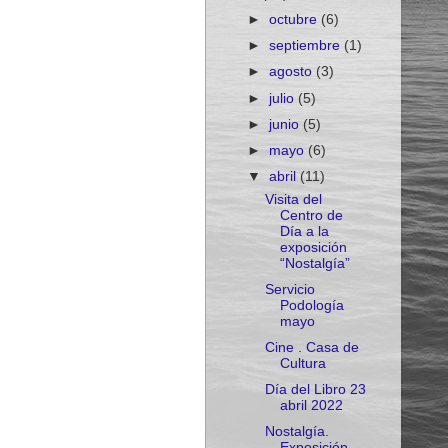
►
octubre
(6)
►
septiembre
(1)
►
agosto
(3)
►
julio
(5)
►
junio
(5)
►
mayo
(6)
▼
abril
(11)
Visita del
Centro de
Día a la
exposición
“Nostalgía”
Servicio
Podología
mayo
Cine . Casa de
Cultura
Día del Libro 23
abril 2022
Nostalgía.
Exposición