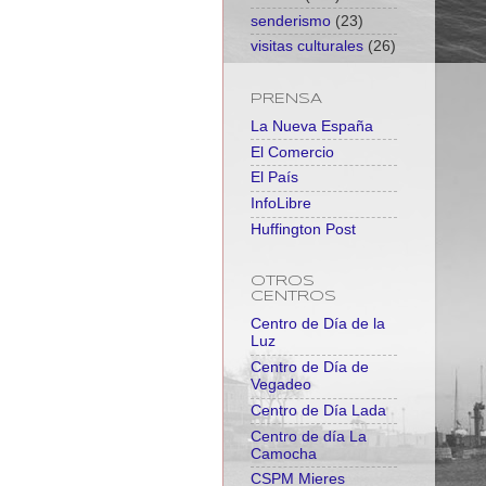
senderismo
(23)
visitas culturales
(26)
PRENSA
La Nueva España
El Comercio
El País
InfoLibre
Huffington Post
OTROS
CENTROS
Centro de Día de la
Luz
Centro de Día de
Vegadeo
Centro de Día Lada
Centro de día La
Camocha
CSPM Mieres