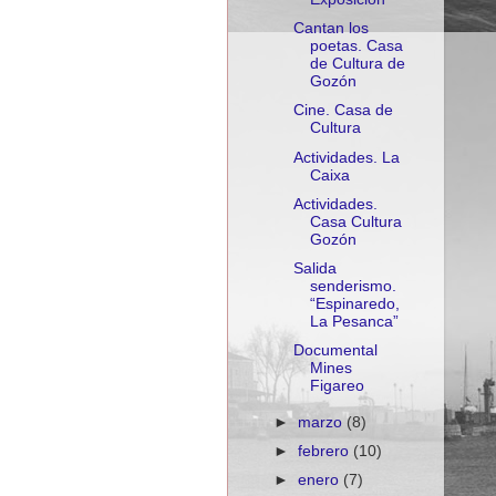
Cantan los
poetas. Casa
de Cultura de
Gozón
Cine. Casa de
Cultura
Actividades. La
Caixa
Actividades.
Casa Cultura
Gozón
Salida
senderismo.
“Espinaredo,
La Pesanca”
Documental
Mines
Figareo
►
marzo
(8)
►
febrero
(10)
►
enero
(7)