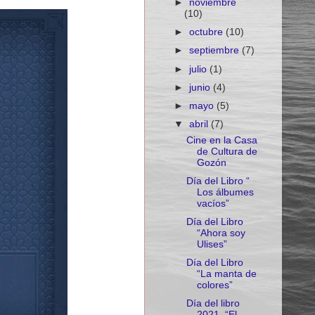
►
noviembre
(10)
►
octubre
(10)
►
septiembre
(7)
►
julio
(1)
►
junio
(4)
►
mayo
(5)
▼
abril
(7)
Cine en la Casa
de Cultura de
Gozón
Día del Libro “
Los álbumes
vacíos”
Día del Libro
“Ahora soy
Ulises”
Día del Libro
“La manta de
colores”
Día del libro
2021. “El