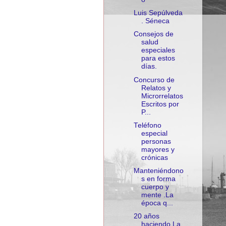
Luis Sepúlveda
. Séneca
Consejos de
salud
especiales
para estos
días.
Concurso de
Relatos y
Microrrelatos
Escritos por
P...
Teléfono
especial
personas
mayores y
crónicas
Manteniéndono
s en forma
cuerpo y
mente .La
época q...
20 años
haciendo La