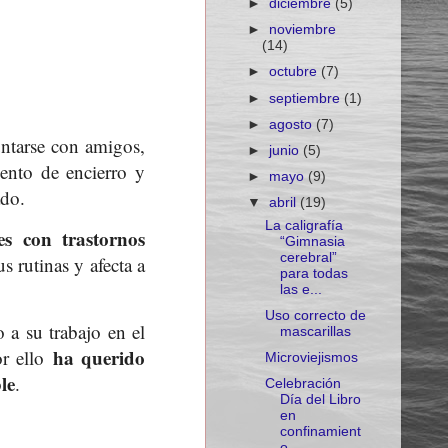
►
diciembre
(5)
►
noviembre
(14)
►
octubre
(7)
►
septiembre
(1)
►
agosto
(7)
untarse con amigos,
►
junio
(5)
iento de encierro y
►
mayo
(9)
ado.
▼
abril
(19)
La caligrafía
es con trastornos
“Gimnasia
cerebral”
 rutinas y afecta a
para todas
las e...
Uso correcto de
 a su trabajo en el
mascarillas
ha querido
or ello
Microviejismos
le
.
Celebración
Día del Libro
en
confinamient
o