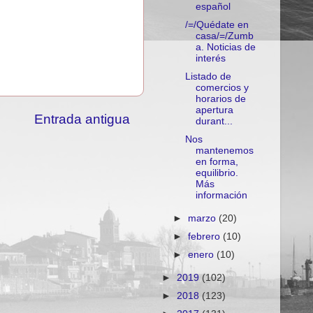
español
/=/Quédate en
casa/=/Zumb
a. Noticias de
interés
Listado de
comercios y
horarios de
apertura
Entrada antigua
durant...
Nos
mantenemos
en forma,
equilibrio.
Más
información
►
marzo
(20)
►
febrero
(10)
►
enero
(10)
►
2019
(102)
►
2018
(123)