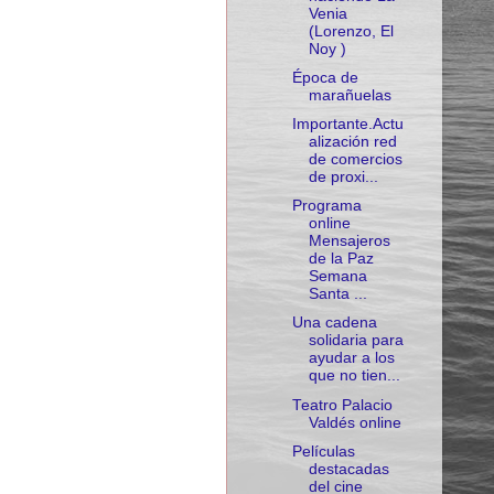
Venia
(Lorenzo, El
Noy )
Época de
marañuelas
Importante.Actu
alización red
de comercios
de proxi...
Programa
online
Mensajeros
de la Paz
Semana
Santa ...
Una cadena
solidaria para
ayudar a los
que no tien...
Teatro Palacio
Valdés online
Películas
destacadas
del cine