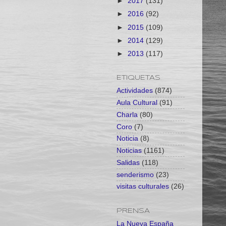
►
2017
(131)
►
2016
(92)
►
2015
(109)
►
2014
(129)
►
2013
(117)
ETIQUETAS
Actividades
(874)
Aula Cultural
(91)
Charla
(80)
Coro
(7)
Noticia
(8)
Noticias
(1161)
Salidas
(118)
senderismo
(23)
visitas culturales
(26)
PRENSA
La Nueva España