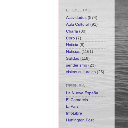
ETIQUETAS
Actividades
(874)
Aula Cultural
(91)
Charla
(80)
Coro
(7)
Noticia
(8)
Noticias
(1161)
Salidas
(118)
senderismo
(23)
visitas culturales
(26)
PRENSA
La Nueva España
El Comercio
El País
InfoLibre
Huffington Post