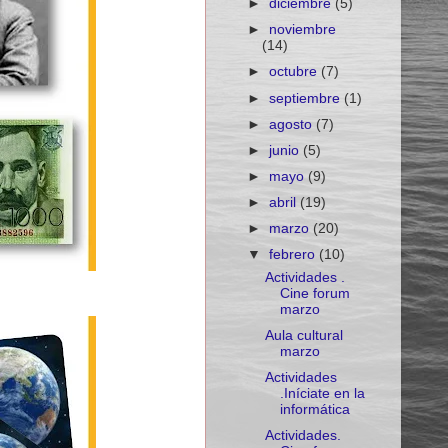
►
diciembre
(5)
►
noviembre
(14)
►
octubre
(7)
►
septiembre
(1)
►
agosto
(7)
►
junio
(5)
►
mayo
(9)
►
abril
(19)
►
marzo
(20)
▼
febrero
(10)
Actividades .
Cine forum
marzo
Aula cultural
marzo
Actividades
.Iníciate en la
informática
Actividades.