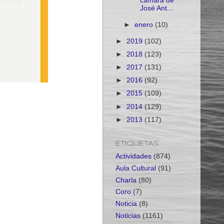
cámara de
José Ant...
►
enero
(10)
►
2019
(102)
►
2018
(123)
►
2017
(131)
►
2016
(92)
►
2015
(109)
►
2014
(129)
►
2013
(117)
ETIQUETAS
Actividades
(874)
Aula Cultural
(91)
Charla
(80)
Coro
(7)
Noticia
(8)
Noticias
(1161)