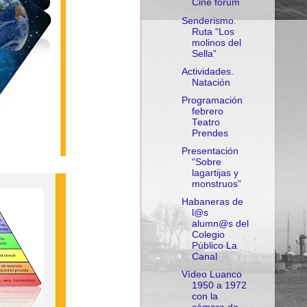
Cine forum
Senderismo.
Ruta “Los
molinos del
Sella”
Actividades.
Natación
Programación
febrero
Teatro
Prendes
Presentación
“Sobre
lagartijas y
monstruos”
Habaneras de
l@s
alumn@s del
Colegio
Público La
Canal
Vídeo Luanco
1950 a 1972
con la