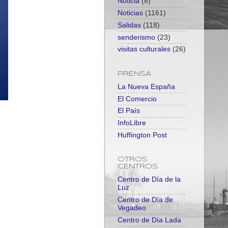
Noticia
(8)
Noticias
(1161)
Salidas
(118)
senderismo
(23)
visitas culturales
(26)
PRENSA
La Nueva España
El Comercio
El País
InfoLibre
Huffington Post
OTROS
CENTROS
Centro de Día de la
Luz
Centro de Día de
Vegadeo
Centro de Día Lada