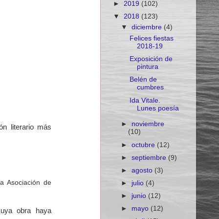
►
2019
(102)
▼
2018
(123)
▼
diciembre
(4)
Felices fiestas
2018-19
Exposición de
pintura
Belén de
cumbres
Ida Vitale.
Lunes poesía
►
noviembre
n literario más
(10)
►
octubre
(12)
►
septiembre
(9)
►
agosto
(3)
la
Asociación de
►
julio
(4)
►
junio
(12)
►
mayo
(12)
cuya obra haya