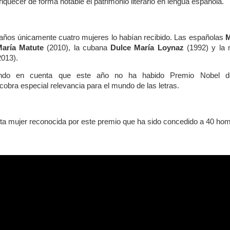
riquecer de forma notable el patrimonio literario en lengua española.
años únicamente cuatro mujeres lo habían recibido. Las españolas
M
aría Matute
(2010), la cubana
Dulce María Loynaz
(1992) y la
2013).
ndo en cuenta que este año no ha habido Premio Nobel de 
cobra especial relevancia para el mundo de las letras.
nta mujer reconocida por este premio que ha sido concedido a 40 h