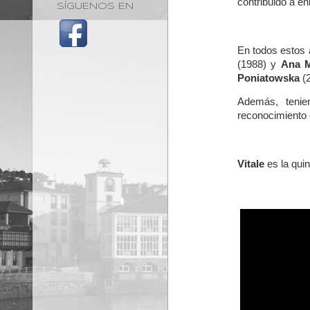
contribuido a en
SÍGUENOS EN
En todos estos 
(1988) y
Ana M
Poniatowska
(
Además, tenie
reconocimiento 
Vitale
es la qui