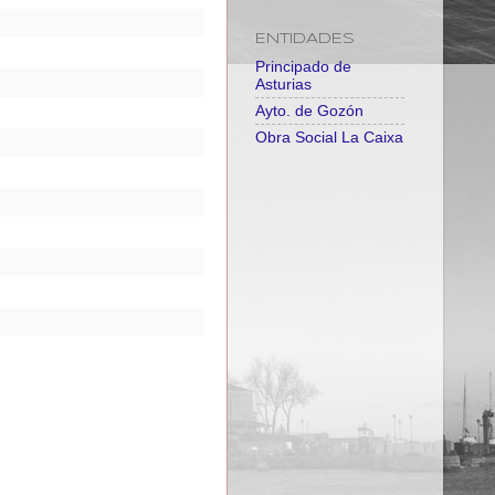
ENTIDADES
Principado de
Asturias
Ayto. de Gozón
Obra Social La Caixa