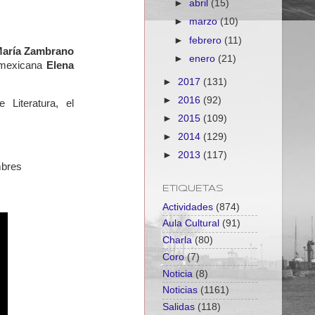
►
abril
(15)
►
marzo
(10)
►
febrero
(11)
aría Zambrano
►
enero
(21)
 mexicana
Elena
►
2017
(131)
►
2016
(92)
Literatura, el
►
2015
(109)
►
2014
(129)
►
2013
(117)
ombres
ETIQUETAS
Actividades
(874)
Aula Cultural
(91)
Charla
(80)
Coro
(7)
Noticia
(8)
Noticias
(1161)
Salidas
(118)