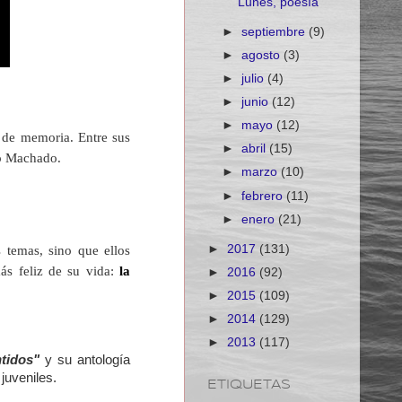
Lunes, poesía
►
septiembre
(9)
►
agosto
(3)
►
julio
(4)
►
junio
(12)
►
mayo
(12)
a de memoria
. Entre sus
►
abril
(15)
io Machado.
►
marzo
(10)
►
febrero
(11)
►
enero
(21)
►
2017
(131)
 temas, sino que ellos
s feliz de su vida:
la
►
2016
(92)
►
2015
(109)
►
2014
(129)
►
2013
(117)
ntidos"
y su antología
juveniles.
ETIQUETAS