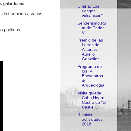
os galardones.
Charla."Los
riesgos
sido traducido a varios
volcánicos"
Senderismo.Ru
ta de Carlos
os poéticos.
V
Premio de las
Letras de
Asturias.
Aurelio
González...
Programa de
los IV
Encuentros
de
Arqueología
Visita guiada
Cabo Negro,
Castro de "El
Castiellu"
Reinicio
actividades
2018