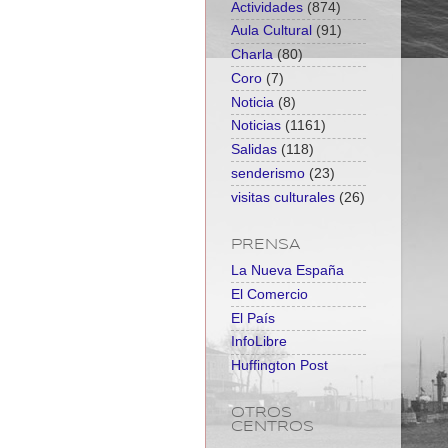
Actividades
(874)
Aula Cultural
(91)
Charla
(80)
Coro
(7)
Noticia
(8)
Noticias
(1161)
Salidas
(118)
senderismo
(23)
visitas culturales
(26)
PRENSA
La Nueva España
El Comercio
El País
InfoLibre
Huffington Post
OTROS
CENTROS