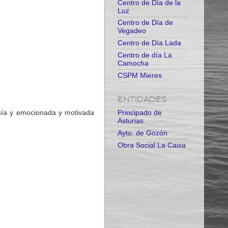
Centro de Día de la
Luz
Centro de Día de
Vegadeo
Centro de Día Lada
Centro de día La
Camocha
CSPM Mieres
ENTIDADES
esía y emocionada y motivada
Principado de
Asturias
Ayto. de Gozón
Obra Social La Caixa