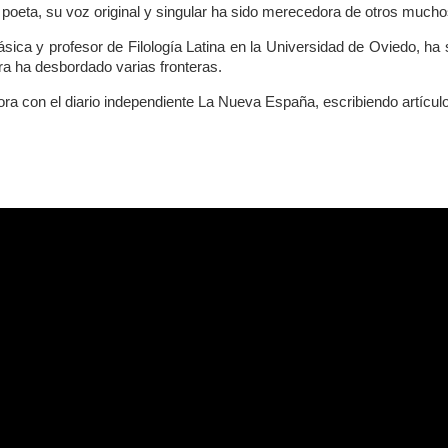
 poeta, su voz original y singular ha sido merecedora de otros much
ásica y profesor de Filología Latina en la Universidad de Oviedo, ha 
ra ha desbordado varias fronteras.
ora con el diario independiente La Nueva España, escribiendo artícul