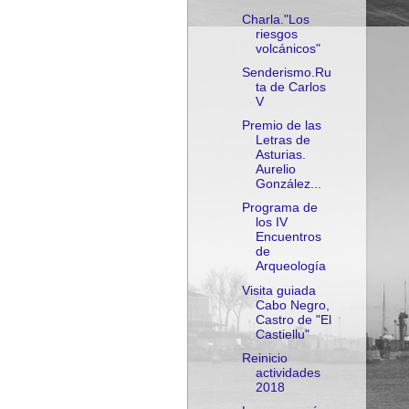
Charla."Los
riesgos
volcánicos"
Senderismo.Ru
ta de Carlos
V
Premio de las
Letras de
Asturias.
Aurelio
González...
Programa de
los IV
Encuentros
de
Arqueología
Visita guiada
Cabo Negro,
Castro de "El
Castiellu"
Reinicio
actividades
2018