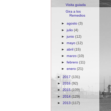
Visita guiada
Gira a los
Remedios
►
agosto
(3)
►
julio
(4)
►
junio
(12)
►
mayo
(12)
►
abril
(15)
►
marzo
(10)
►
febrero
(11)
►
enero
(21)
►
2017
(131)
►
2016
(92)
►
2015
(109)
►
2014
(129)
►
2013
(117)