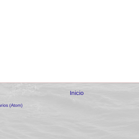
Inicio
rios (Atom)