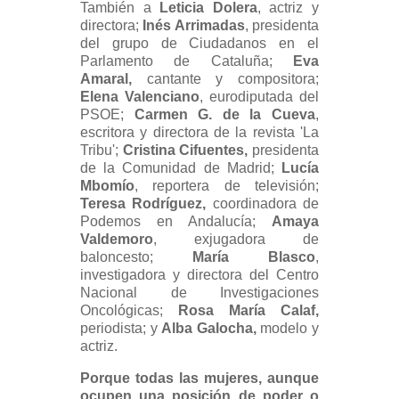
También a
Leticia Dolera
, actriz y
directora;
Inés Arrimadas
, presidenta
del grupo de Ciudadanos en el
Parlamento de Cataluña;
Eva
Amaral,
cantante y compositora;
Elena Valenciano
, eurodiputada del
PSOE;
Carmen G. de la Cueva
,
escritora y directora de la revista 'La
Tribu';
Cristina Cifuentes,
presidenta
de la Comunidad de Madrid;
Lucía
Mbomío
, reportera de televisión;
Teresa Rodríguez,
coordinadora de
Podemos en Andalucía;
Amaya
Valdemoro
, exjugadora de
baloncesto;
María Blasco
,
investigadora y directora del Centro
Nacional de Investigaciones
Oncológicas;
Rosa María Calaf,
periodista; y
Alba Galocha,
modelo y
actriz.
Porque todas las mujeres, aunque
ocupen una posición de poder o