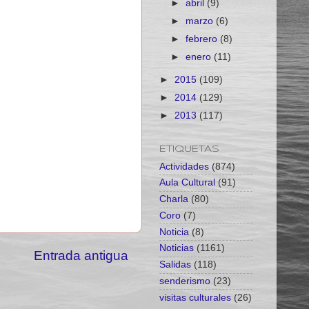
►
abril
(9)
►
marzo
(6)
►
febrero
(8)
►
enero
(11)
►
2015
(109)
►
2014
(129)
►
2013
(117)
ETIQUETAS
Actividades
(874)
Aula Cultural
(91)
Charla
(80)
Coro
(7)
Noticia
(8)
Noticias
(1161)
Entrada antigua
Salidas
(118)
senderismo
(23)
visitas culturales
(26)