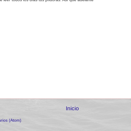
Inicio
rios (Atom)