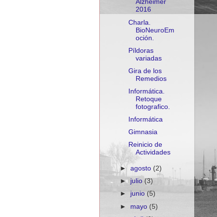
Alzheimer
2016
Charla.
BioNeuroEm
oción.
Píldoras
variadas
Gira de los
Remedios
Informática.
Retoque
fotografico.
Informática
Gimnasia
Reinicio de
Actividades
►
agosto
(2)
►
julio
(3)
►
junio
(5)
►
mayo
(5)