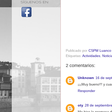
SÍGUENOS EN
Publicado por
CSPM Luanco
Etiquetas:
Actividades
,
Notici
2 comentarios:
Unknown
16 de sep
¡¡¡Muy bueno!!! y cuan
Responder
oty
28 de septiembre
Me hice la promesa de