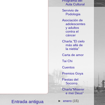
Programa del
Aula Cultural
Servivio de
Podologia
Asociación de
adolescentes
y adultos
contra el
cáncer
Charla."El cielo
más allá de
la niebla"
Carta de amor
Tai Chi
Cuentos
Premios Goya
Fiestas del
Socorro
Charla"Miserer
e mei Deus"
Entrada antigua
►
enero
(15)