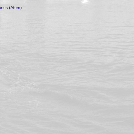
rios (Atom)