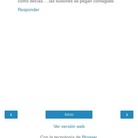
como decías.....las ilusiones se pegan contagiate.
Responder
‹
›
Inicio
Ver versión web
Con la tecnología de
Blogger
.